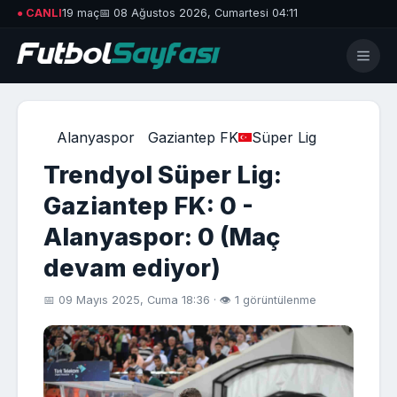
● CANLI
19 maç
📅 08 Ağustos 2026, Cumartesi 04:11
Alanyaspor
Gaziantep FK
Süper Lig
Trendyol Süper Lig:
Gaziantep FK: 0 -
Alanyaspor: 0 (Maç
devam ediyor)
📅 09 Mayıs 2025, Cuma 18:36 · 👁 1 görüntülenme