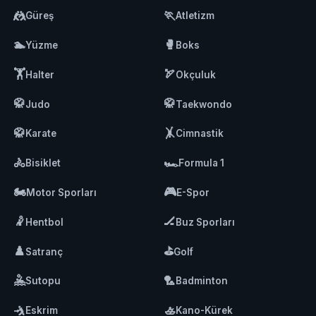
🤼
🏃
Güreş
Atletizm
🏊
🥊
Yüzme
Boks
🏋️
🏹
Halter
Okçuluk
🥋
🥋
Judo
Taekwondo
🥋
🤸
Karate
Cimnastik
🚴
🏎️
Bisiklet
Formula 1
🏍️
🎮
Motor Sporları
E-Spor
🤾
🏒
Hentbol
Buz Sporları
♟️
⛳
Satranç
Golf
🤽
🏸
Sutopu
Badminton
🤺
🚣
Eskrim
Kano-Kürek