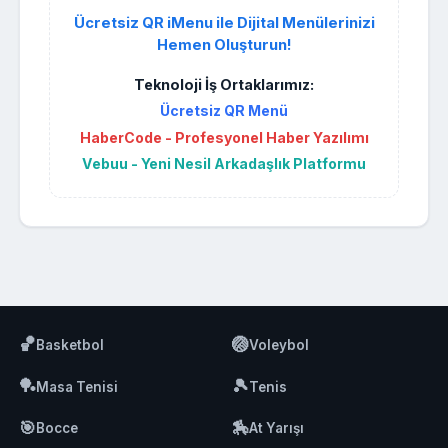
Ücretsiz QR iMenu ile Dijital Menülerinizi
Hemen Oluşturun!
Teknoloji İş Ortaklarımız:
Ücretsiz QR Menü
HaberCode - Profesyonel Haber Yazılımı
Vebuu - Yeni Nesil Arkadaşlık Platformu
🏀
🏐
Basketbol
Voleybol
🏓
🎾
Masa Tenisi
Tenis
🎯
🏇
Bocce
At Yarışı