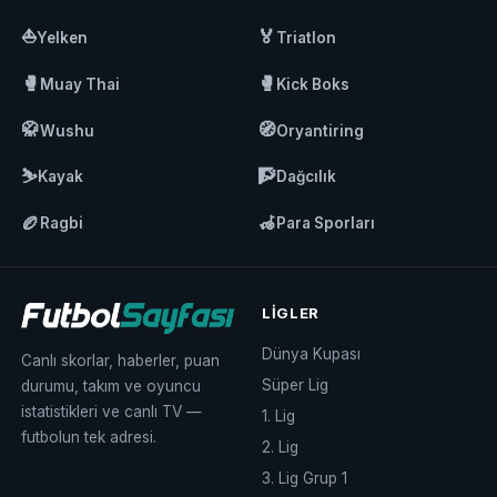
⛵
🏅
Yelken
Triatlon
🥊
🥊
Muay Thai
Kick Boks
🥋
🧭
Wushu
Oryantiring
⛷️
🧗
Kayak
Dağcılık
🏉
🦽
Ragbi
Para Sporları
LIGLER
Dünya Kupası
Canlı skorlar, haberler, puan
Süper Lig
durumu, takım ve oyuncu
istatistikleri ve canlı TV —
1. Lig
futbolun tek adresi.
2. Lig
3. Lig Grup 1