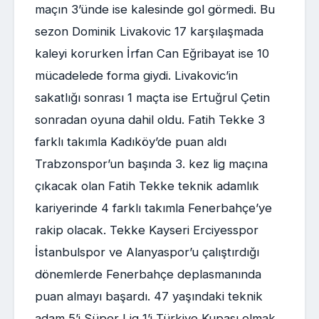
maçın 3’ünde ise kalesinde gol görmedi. Bu
sezon Dominik Livakovic 17 karşılaşmada
kaleyi korurken İrfan Can Eğribayat ise 10
mücadelede forma giydi. Livakovic’in
sakatlığı sonrası 1 maçta ise Ertuğrul Çetin
sonradan oyuna dahil oldu. Fatih Tekke 3
farklı takımla Kadıköy’de puan aldı
Trabzonspor’un başında 3. kez lig maçına
çıkacak olan Fatih Tekke teknik adamlık
kariyerinde 4 farklı takımla Fenerbahçe’ye
rakip olacak. Tekke Kayseri Erciyesspor
İstanbulspor ve Alanyaspor’u çalıştırdığı
dönemlerde Fenerbahçe deplasmanında
puan almayı başardı. 47 yaşındaki teknik
adam 5’i Süper Lig 1’i Türkiye Kupası olmak