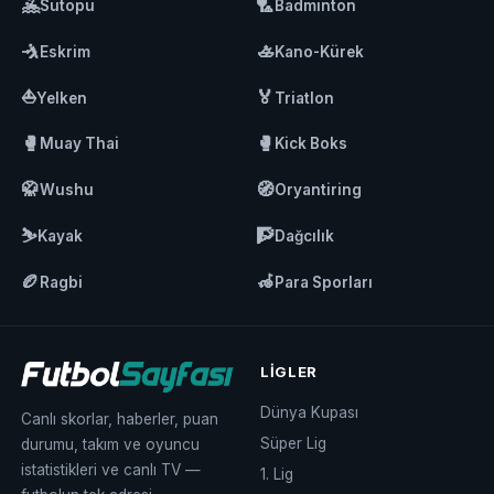
🤽
🏸
Sutopu
Badminton
🤺
🚣
Eskrim
Kano-Kürek
⛵
🏅
Yelken
Triatlon
🥊
🥊
Muay Thai
Kick Boks
🥋
🧭
Wushu
Oryantiring
⛷️
🧗
Kayak
Dağcılık
🏉
🦽
Ragbi
Para Sporları
LIGLER
Dünya Kupası
Canlı skorlar, haberler, puan
Süper Lig
durumu, takım ve oyuncu
istatistikleri ve canlı TV —
1. Lig