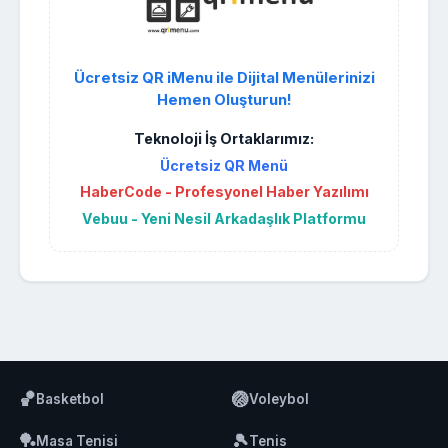
Ücretsiz QR iMenu ile Dijital Menülerinizi
Hemen Oluşturun!
Teknoloji İş Ortaklarımız:
Ücretsiz QR Menü
HaberCode - Profesyonel Haber Yazılımı
Vebuu - Yeni Nesil Arkadaşlık Platformu
🏀
🏐
Basketbol
Voleybol
🏓
🎾
Masa Tenisi
Tenis