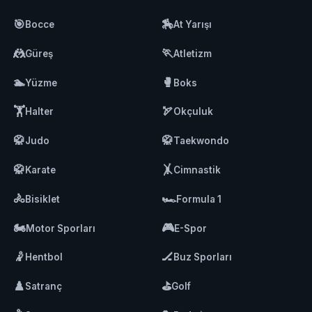
🎯
🏇
Bocce
At Yarışı
🤼
🏃
Güreş
Atletizm
🏊
🥊
Yüzme
Boks
🏋️
🏹
Halter
Okçuluk
🥋
🥋
Judo
Taekwondo
🥋
🤸
Karate
Cimnastik
🚴
🏎️
Bisiklet
Formula 1
🏍️
🎮
Motor Sporları
E-Spor
🤾
🏒
Hentbol
Buz Sporları
♟️
⛳
Satranç
Golf